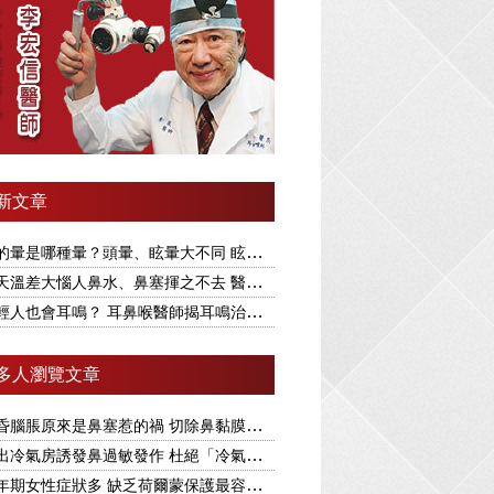
新文章
暈是哪種暈？頭暈、眩暈大不同 眩暈又分兩大類型
溫差大惱人鼻水、鼻塞揮之不去 醫揭根本解決之道
人也會耳鳴？ 耳鼻喉醫師揭耳鳴治療要視為慢性病
多人瀏覽文章
昏腦脹原來是鼻塞惹的禍 切除鼻黏膜可改善
冷氣房誘發鼻過敏發作 杜絕「冷氣病」醫揭1療法
年期女性症狀多 缺乏荷爾蒙保護最容易引發眩暈