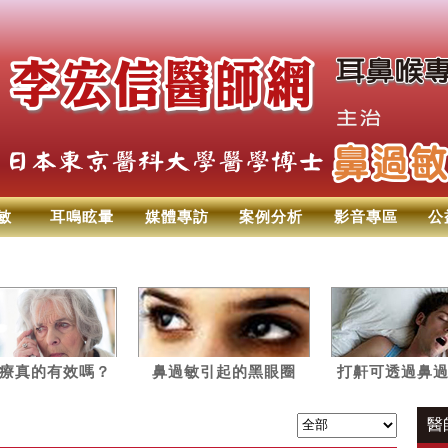
敏
耳鳴眩暈
媒體專訪
案例分析
影音專區
公
療真的有效嗎？
鼻過敏引起的黑眼圈
打鼾可透過鼻
聽常見的5大問題
改善
醫