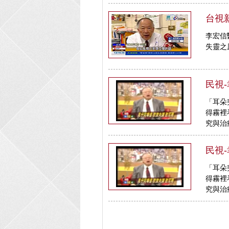
台視
李宏信
失靈之
民視-
「耳朵
得霧裡
究與治
民視-
「耳朵
得霧裡
究與治