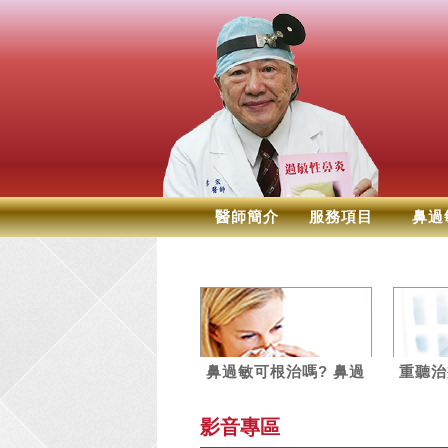
醫師簡介
服務項目
鼻過
鼻過敏可根治嗎? 鼻過
重聽治
敏神經截除術
關於重
影音專區