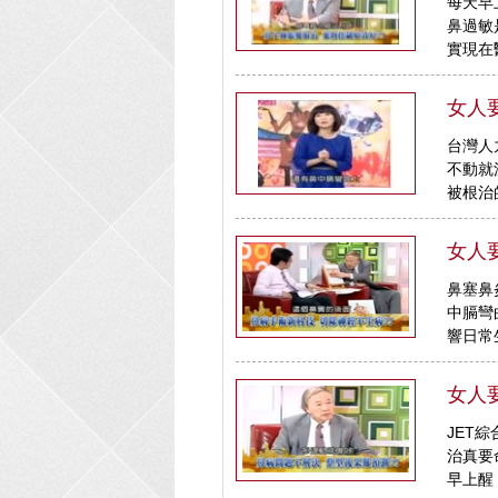
每天早
鼻過敏
實現在
女人要
台灣人
不動就
被根治
女人要
鼻塞鼻
中膈彎
響日常
女人要
JET
治真要
早上醒