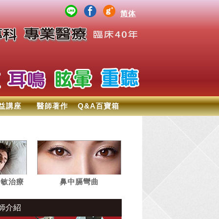
简体
益講座
醫師著作
Q&A百寶箱
過敏治療
鼻中膈彎曲
師介紹