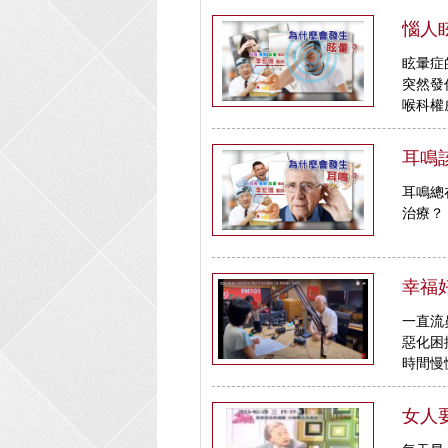
惱人
眩暈症
突然發
喉科權
耳鳴
耳鳴總
治療？
幸福
一直流
惡化困
時間慢
女人要