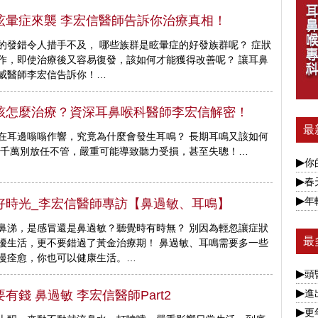
眩暈症來襲 李宏信醫師告訴你治療真相！
的發錯令人措手不及， 哪些族群是眩暈症的好發族群呢？ 症狀
作，即使治療後又容易復發，該如何才能獲得改善呢？ 讓耳鼻
威醫師李宏信告訴你！…
該怎麼治療？資深耳鼻喉科醫師李宏信解密！
最
在耳邊嗡嗡作響，究竟為什麼會發生耳鳴？ 長期耳鳴又該如何
 千萬別放任不管，嚴重可能導致聽力受損，甚至失聰！…
你的
春天
年輕
好時光_李宏信醫師專訪【鼻過敏、耳鳴】
鼻涕，是感冒還是鼻過敏？聽覺時有時無？ 別因為輕忽讓症狀
最
擾生活，更不要錯過了黃金治療期！ 鼻過敏、耳鳴需要多一些
慢痊愈，你也可以健康生活。…
頭
進出
有錢 鼻過敏 李宏信醫師Part2
更