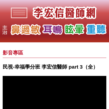
影音專區
民視-幸福學分班 李宏信醫師 part 3（全）