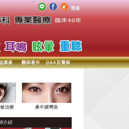
简体
益講座
醫師著作
Q&A百寶箱
過敏治療
鼻中膈彎曲
師介紹