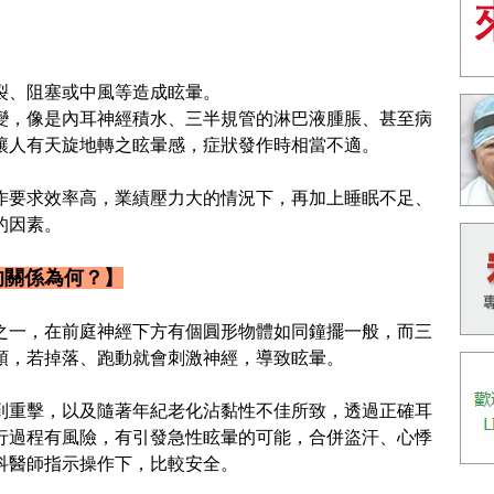
裂、阻塞或中風等造成眩暈。
變，像是內耳神經積水、三半規管的淋巴液腫脹、甚至病
讓人有天旋地轉之眩暈感，症狀發作時相當不適。
作要求效率高，業績壓力大的情況下，再加上睡眠不足、
的因素。
的關係為何？】
之一，在前庭神經下方有個圓形物體如同鐘擺一般，而三
頭，若掉落、跑動就會刺激神經，導致眩暈。
到重擊，以及隨著年紀老化沾黏性不佳所致，透過正確耳
行過程有風險，有引發急性眩暈的可能，合併盜汗、心悸
科醫師指示操作下，比較安全。