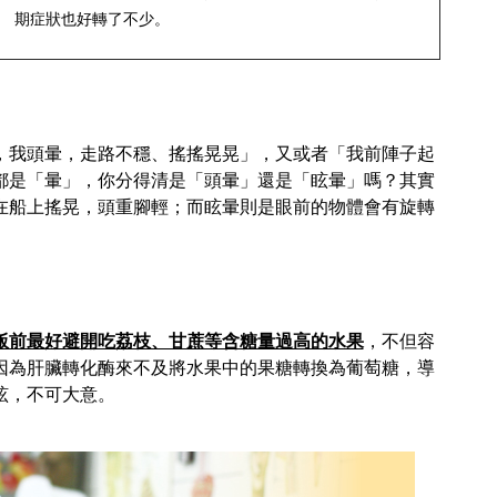
期症狀也好轉了不少。
，我頭暈，走路不穩、搖搖晃晃」，又或者「我前陣子起
都是「暈」，你分得清是「頭暈」還是「眩暈」嗎？其實
在船上搖晃，頭重腳輕；而眩暈則是眼前的物體會有旋轉
飯前最好避開吃荔枝、甘蔗等含糖量過高的水果
，不但容
因為肝臟轉化酶來不及將水果中的果糖轉換為葡萄糖，導
眩，不可大意。