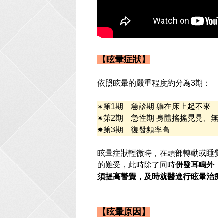
【眩暈症狀】
依照眩暈的嚴重程度約分為3期：
第1期：急診期 躺在床上起不來
✶
第2期：急性期 身體搖搖晃晃、
✷
第3期：復發頻率高
✸
眩暈症狀輕微時，在頭部轉動或睡
的難受，此時除了同時
併發耳鳴外
須提高警覺，及時就醫進行眩暈治
【眩暈原因】