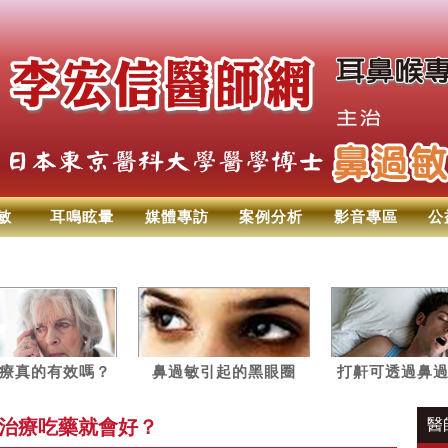
敏
耳鳴眩暈
媒體專訪
案例分析
影音專區
公
療真的有效嗎？
鼻過敏引起的黑眼圈
打鼾可透過鼻
聽常見的5大問題
改善
暈治療吃藥就會好？
醫