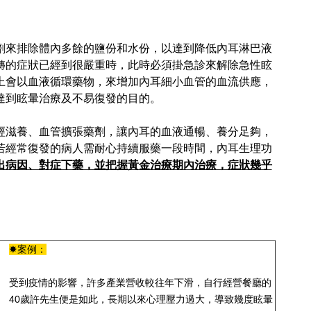
劑來排除體內多餘的鹽份和水份，以達到降低內耳淋巴液
轉的症狀已經到很嚴重時，此時必須掛急診來解除急性眩
上會以血液循環藥物，來增加內耳細小血管的血流供應，
達到眩暈治療及不易復發的目的。
經滋養、血管擴張藥劑，讓內耳的血液通暢、養分足夠，
若經常復發的病人需耐心持續服藥一段時間，內耳生理功
出病因、對症下藥，並把握黃金治療期內治療，症狀幾乎
✸案例：
受到疫情的影響，許多產業營收較往年下滑，自行經營餐廳的
40歲許先生便是如此，長期以來心理壓力過大，導致幾度眩暈