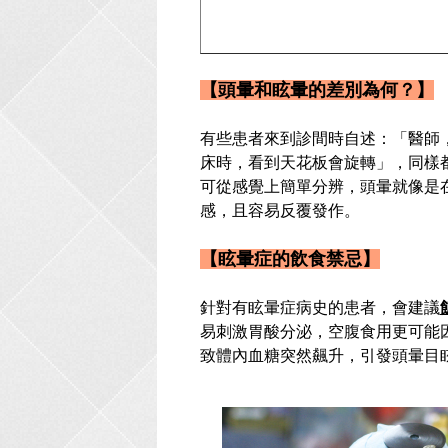
【頭暈和眩暈的差別為何？】
有些患者來到診間時自述：「醫師
床時，看到天花板會旋轉」，同樣
可從感覺上簡單分辨，頭暈就像是
感，且容易反覆發作。
【眩暈症的飲食禁忌】
針對有眩暈症病史的患者，會建議
易刺激胃酸分泌，空腹食用更可能
致體內血糖突然飆升，引發頭暈目