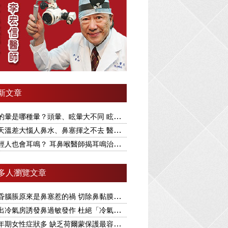
新文章
暈是哪種暈？頭暈、眩暈大不同 眩暈又分兩大類型
溫差大惱人鼻水、鼻塞揮之不去 醫揭根本解決之道
人也會耳鳴？ 耳鼻喉醫師揭耳鳴治療要視為慢性病
多人瀏覽文章
昏腦脹原來是鼻塞惹的禍 切除鼻黏膜可改善
冷氣房誘發鼻過敏發作 杜絕「冷氣病」醫揭1療法
年期女性症狀多 缺乏荷爾蒙保護最容易引發眩暈