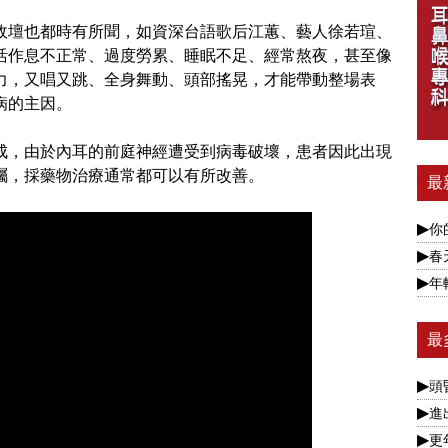
政壇也都時有所聞，如資深台語歌后江蕙、藝人徐若瑄、
活作息不正常、過度勞累、睡眠不足、經常熬夜，甚至像
力，又唱又跳、全身舞動、頭部搖晃，才能帶動整場表
病的主因。
成，由於內耳的前庭神經遭受到病毒破壞，患者因此出現
囑，採藥物治療通常都可以有所改善。
最
你的
春天
年輕
最
頭
進出
更