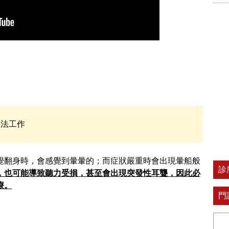
無法工作
覺翻身時，會感覺到暈暈的；而症狀嚴重時會出現暈船般
診
，也可能導致聽力受損，甚至會出現突發性耳聾，因此必
療。
門