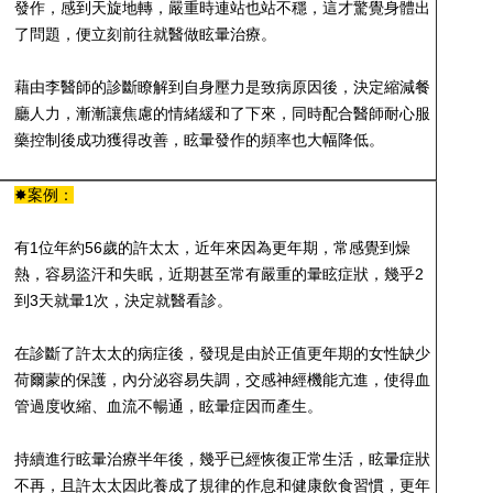
發作，感到天旋地轉，嚴重時連站也站不穩，這才驚覺身體出
了問題，便立刻前往就醫做眩暈治療。
藉由李醫師的診斷瞭解到自身壓力是致病原因後，決定縮減餐
廳人力，漸漸讓焦慮的情緒緩和了下來，同時配合醫師耐心服
藥控制後成功獲得改善，眩暈發作的頻率也大幅降低。
✸案例：
有1位年約56歲的許太太，近年來因為更年期，常感覺到燥
熱，容易盜汗和失眠，近期甚至常有嚴重的暈眩症狀，幾乎2
到3天就暈1次，決定就醫看診。
在診斷了許太太的病症後，發現是由於正值更年期的女性缺少
荷爾蒙的保護，內分泌容易失調，交感神經機能亢進，使得血
管過度收縮、血流不暢通，眩暈症因而產生。
持續進行眩暈治療半年後，幾乎已經恢復正常生活，眩暈症狀
不再，且許太太因此養成了規律的作息和健康飲食習慣，更年