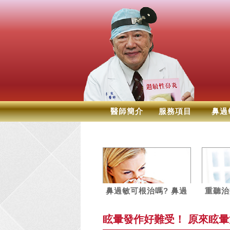
醫師簡介
服務項目
鼻過
鼻過敏可根治嗎? 鼻過
重聽治
敏神經截除術
關於重
眩暈發作好難受！ 原來眩