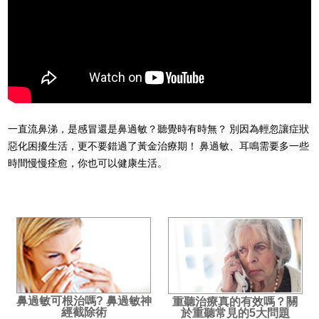
一直流鼻涕，是感冒還是鼻過敏？聽覺時有時無？ 別因為輕忽讓症狀
惡化困擾生活，更不要錯過了黃金治療期！ 鼻過敏、耳鳴需要多一些
時間慢慢痊愈，你也可以健康生活。
鼻過敏可根治嗎? 鼻過敏神
重聽治療真的有效嗎？關
經截除術
於重聽常見的5大問題