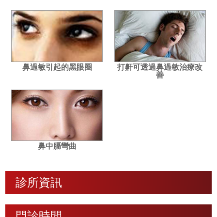
鼻過敏引起的黑眼圈
打鼾可透過鼻過敏治療改
善
鼻中膈彎曲
診所資訊
門診時間