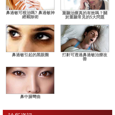
鼻過敏可根治嗎? 鼻過敏神
重聽治療真的有效嗎？關
經截除術
於重聽常見的5大問題
鼻過敏引起的黑眼圈
打鼾可透過鼻過敏治療改
善
鼻中膈彎曲