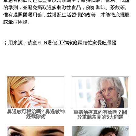
暈患者的飲食也應盡量以清淡為主，維持低油、低糖、低鹽
的準則，並避免攝取過多刺激性食品，例如咖啡、茶飲等。
惟有遵照醫囑用藥，並搭配生活習慣的改善，才能徹底擺脫
眩暈症困擾。
引用來源：
孩童FUN暑假 工作家庭兩頭忙家長眩暈擾
鼻過敏可根治嗎? 鼻過敏神
重聽治療真的有效嗎？關
經截除術
於重聽常見的5大問題