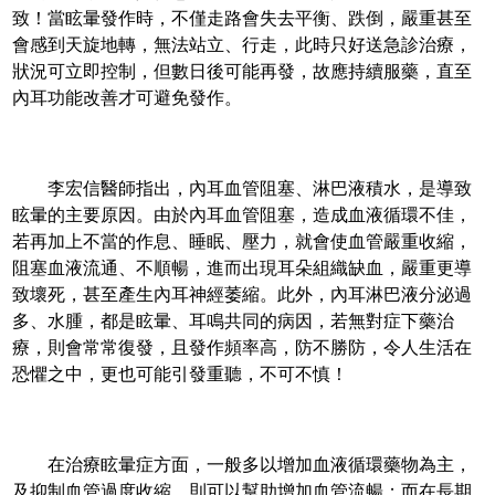
致！當眩暈發作時，不僅走路會失去平衡、跌倒，嚴重甚至
會感到天旋地轉，無法站立、行走，此時只好送急診治療，
狀況可立即控制，但數日後可能再發，故應持續服藥，直至
內耳功能改善才可避免發作。
李宏信醫師指出，內耳血管阻塞、淋巴液積水，是導致
眩暈的主要原因。由於內耳血管阻塞，造成血液循環不佳，
若再加上不當的作息、睡眠、壓力，就會使血管嚴重收縮，
阻塞血液流通、不順暢，進而出現耳朵組織缺血，嚴重更導
致壞死，甚至產生內耳神經萎縮。此外，內耳淋巴液分泌過
多、水腫，都是眩暈、耳鳴共同的病因，若無對症下藥治
療，則會常常復發，且發作頻率高，防不勝防，令人生活在
恐懼之中，更也可能引發重聽，不可不慎！
在治療眩暈症方面，一般多以增加血液循環藥物為主，
及抑制血管過度收縮，則可以幫助增加血管流暢；而在長期