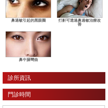
鼻過敏引起的黑眼圈
打鼾可透過鼻過敏治療改
善
鼻中膈彎曲
診所資訊
門診時間