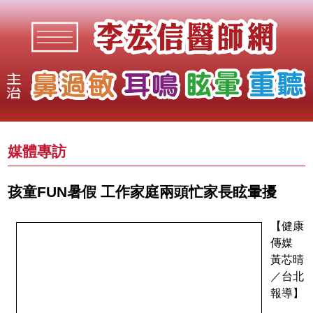
媒體專訪
孩童FUN暑假 工作家庭兩頭忙家長眩暈擾
【健康
傳媒
黃芯晴
／台北
報導】