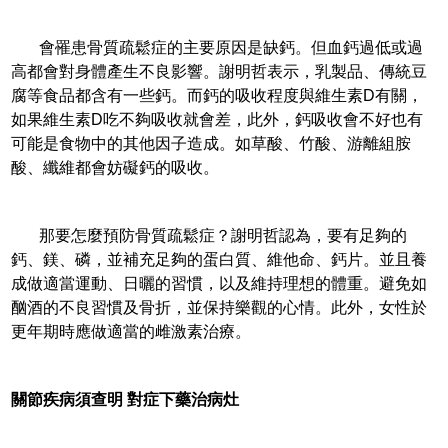
會罹患骨質疏鬆症的主要原因是缺鈣。但血鈣過低或過
高都會對身體產生不良影響。謝明哲表示，乳製品、傳統豆
腐等食品都含有一些鈣。而鈣的吸收程度與維生素D有關，
如果維生素D吃不夠吸收就會差，此外，鈣吸收會不好也有
可能是食物中的其他因子造成。如草酸、竹酸、游離組胺
酸、纖維都會妨礙鈣的吸收。
那要怎麼預防骨質疏鬆症？謝明哲認為，要有足夠的
鈣、鎂、磷，並補充足夠的蛋白質、維他命、鈣片。並且養
成做適當運動、日曬的習慣，以及維持理想的體重。避免如
酗酒的不良習慣及骨折，並保持樂觀的心情。此外，女性於
更年期時應做適當的雌激素治療。
關節疾病須查明 對症下藥治病灶