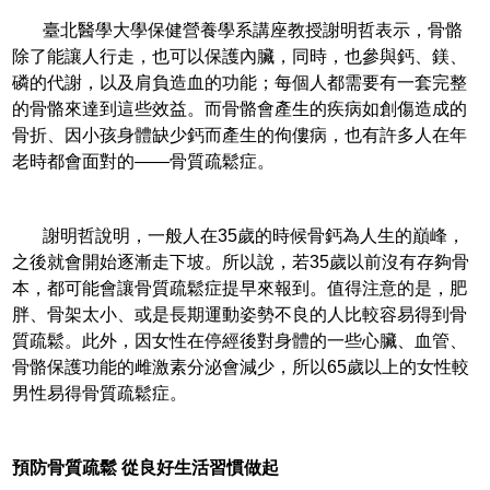
臺北醫學大學保健營養學系講座教授謝明哲表示，骨骼
除了能讓人行走，也可以保護內臟，同時，也參與鈣、鎂、
磷的代謝，以及肩負造血的功能；每個人都需要有一套完整
的骨骼來達到這些效益。而骨骼會產生的疾病如創傷造成的
骨折、因小孩身體缺少鈣而產生的佝僂病，也有許多人在年
老時都會面對的——骨質疏鬆症。
謝明哲說明，一般人在35歲的時候骨鈣為人生的巔峰，
之後就會開始逐漸走下坡。所以說，若35歲以前沒有存夠骨
本，都可能會讓骨質疏鬆症提早來報到。值得注意的是，肥
胖、骨架太小、或是長期運動姿勢不良的人比較容易得到骨
質疏鬆。此外，因女性在停經後對身體的一些心臟、血管、
骨骼保護功能的雌激素分泌會減少，所以65歲以上的女性較
男性易得骨質疏鬆症。
預防骨質疏鬆 從良好生活習慣做起