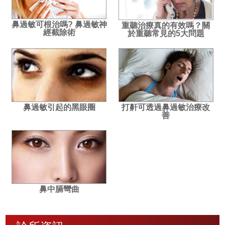
鼻過敏可根治嗎? 鼻過敏神
重聽治療真的有效嗎？關
經截除術
於重聽常見的5大問題
鼻過敏引起的黑眼圈
打鼾可透過鼻過敏治療改
善
鼻中膈彎曲