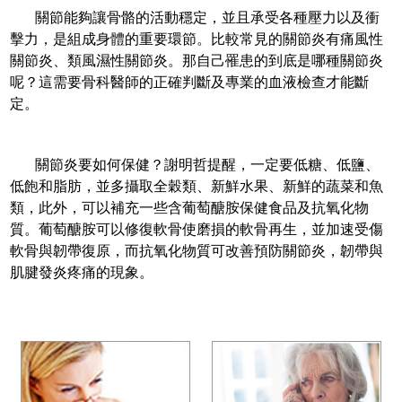
關節能夠讓骨骼的活動穩定，並且承受各種壓力以及衝
擊力，是組成身體的重要環節。比較常見的關節炎有痛風性
關節炎、類風濕性關節炎。那自己罹患的到底是哪種關節炎
呢？這需要骨科醫師的正確判斷及專業的血液檢查才能斷
定。
關節炎要如何保健？謝明哲提醒，一定要低糖、低鹽、
低飽和脂肪，並多攝取全穀類、新鮮水果、新鮮的蔬菜和魚
類，此外，可以補充一些含葡萄醣胺保健食品及抗氧化物
質。葡萄醣胺可以修復軟骨使磨損的軟骨再生，並加速受傷
軟骨與韌帶復原，而抗氧化物質可改善預防關節炎，韌帶與
肌腱發炎疼痛的現象。