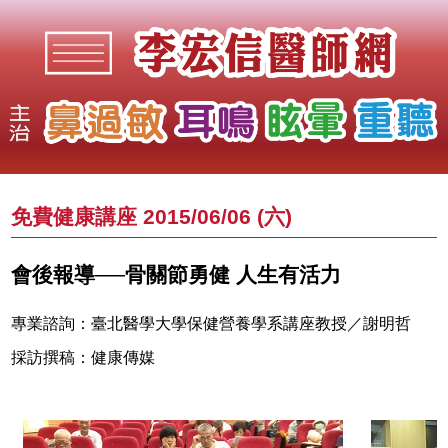
免費健康講座 2015/06/06 (六)
會後報導──骨關節勇健 人生有活力
專業諮詢：臺北醫學大學保健營養學系講座教授／謝明哲
採訪撰稿：健康傳媒