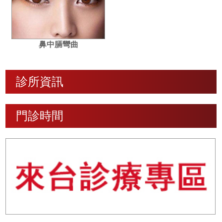
鼻中膈彎曲
診所資訊
門診時間