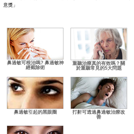
意獎」
鼻過敏可根治嗎? 鼻過敏神
重聽治療真的有效嗎？關
經截除術
於重聽常見的5大問題
鼻過敏引起的黑眼圈
打鼾可透過鼻過敏治療改
善