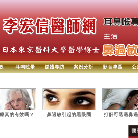
敏
耳鳴眩暈
媒體專訪
案例分析
影音專區
公
療真的有效嗎？
鼻過敏引起的黑眼圈
打鼾可透過鼻
聽常見的5大問題
改善
醫