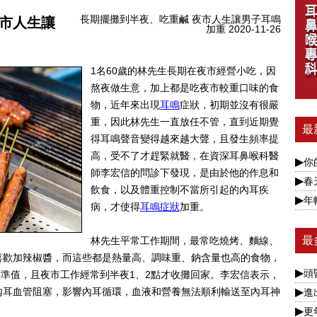
長期擺攤到半夜、吃重鹹 夜市人生讓男子耳鳴
夜市人生讓
加重 2020-11-26
1名60歲的林先生長期在夜市經營小吃，因
熬夜做生意，加上都是吃夜市較重口味的食
物，近年來出現
耳鳴
症狀，初期並沒有很嚴
重，因此林先生一直放任不管，直到近期覺
最
得耳鳴聲音變得越來越大聲，且發生頻率提
高，受不了才趕緊就醫，在資深耳鼻喉科醫
你的
師李宏信的問診下發現，是由於他的作息和
春天
飲食，以及體重控制不當所引起的內耳疾
年輕
病，才使得
耳鳴症狀
加重。
最
林先生平常工作期間，最常吃燒烤、麵線、
喜歡加辣椒醬，而這些都是熱量高、調味重、鈉含量也高的食物，
頭
標準值，且夜市工作經常到半夜1、2點才收攤回家。李宏信表示，
內耳血管阻塞，影響內耳循環，血液和營養無法順利輸送至內耳神
進出
更