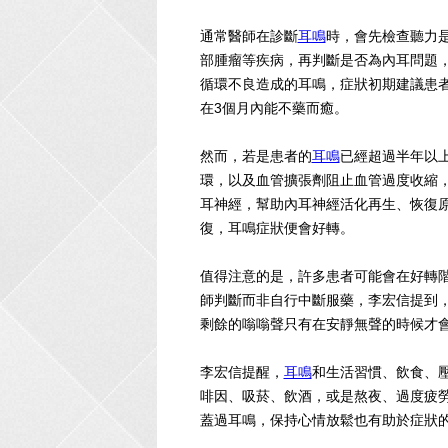
通常醫師在診斷
耳鳴
時，會先檢查聽力
部腫瘤等疾病，再判斷是否為內耳問題
循環不良造成的耳鳴，症狀初期建議患
在3個月內能不藥而癒。
然而，若是患者的
耳鳴
已經超過半年以
環，以及血管擴張劑阻止血管過度收縮
耳神經，幫助內耳神經活化再生、恢復原
復，耳鳴症狀便會好轉。
值得注意的是，許多患者可能會在好轉
師判斷而非自行中斷服藥，李宏信提到，
剩餘的嗡嗡聲只有在安靜無聲的時候才
李宏信提醒，
耳鳴
和生活習慣、飲食、
啡因、吸菸、飲酒，或是熬夜、過度疲
蓋過耳鳴，保持心情放鬆也有助於症狀