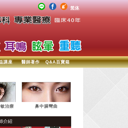
简体
益講座
醫師著作
Q&A百寶箱
過敏治療
鼻中膈彎曲
師介紹