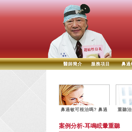
醫師簡介
服務項目
鼻過
鼻過敏可根治嗎? 鼻過
重聽治
敏神經截除術
關於重
案例分析-
耳鳴眩暈重聽