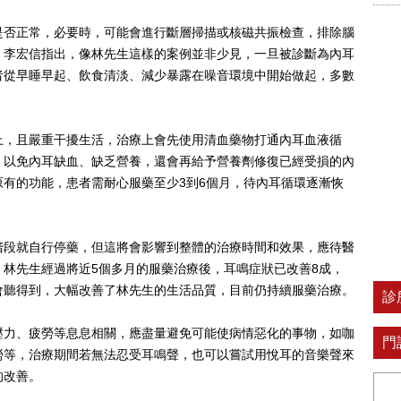
是否正常，必要時，可能會進行斷層掃描或核磁共振檢查，排除腦
，李宏信指出，像林先生這樣的案例並非少見，一旦被診斷為內耳
者從早睡早起、飲食清淡、減少暴露在噪音環境中開始做起，多數
上，且嚴重干擾生活，治療上會先使用清血藥物打通內耳血液循
，以免內耳缺血、缺乏營養，還會再給予營養劑修復已經受損的內
有的功能，患者需耐心服藥至少3到6個月，待內耳循環逐漸恢
階段就自行停藥，但這將會影響到整體的治療時間和效果，應待醫
林先生經過將近5個多月的服藥治療後，耳鳴症狀已改善8成，
會聽得到，大幅改善了林先生的生活品質，目前仍持續服藥治療。
診
壓力、疲勞等息息相關，應盡量避免可能使病情惡化的事物，如咖
門
勞等，治療期間若無法忍受耳鳴聲，也可以嘗試用悅耳的音樂聲來
的改善。