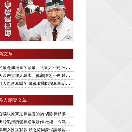
新文章
暈是哪種暈？頭暈、眩暈大不同 眩暈又分兩大類型
溫差大惱人鼻水、鼻塞揮之不去 醫揭根本解決之道
人也會耳鳴？ 耳鼻喉醫師揭耳鳴治療要視為慢性病
多人瀏覽文章
昏腦脹原來是鼻塞惹的禍 切除鼻黏膜可改善
冷氣房誘發鼻過敏發作 杜絕「冷氣病」醫揭1療法
年期女性症狀多 缺乏荷爾蒙保護最容易引發眩暈