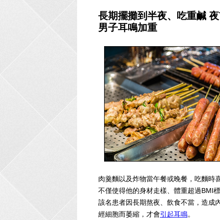
長期擺攤到半夜、吃重鹹 
男子耳鳴加重
肉羹麵以及炸物當午餐或晚餐，吃麵時
不僅使得他的身材走樣、體重超過BMI
該名患者因長期熬夜、飲食不當，造成
經細胞而萎縮，才會
引起耳鳴
。