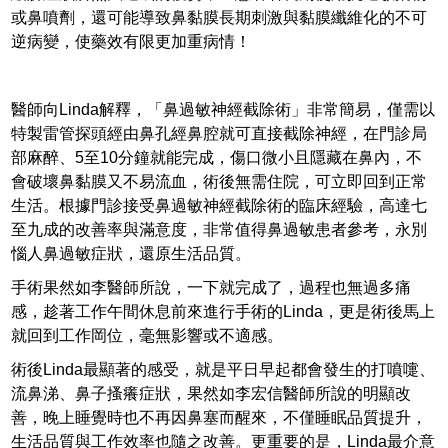
或鼻噴劑，還可能導致鼻黏膜長期刺激與黏膜纖維化的不可
逆病變，使藥效有限更加重病情！
醫師向Linda解釋，「鼻過敏神經截除術」非常簡易，僅需以
特製雷管探頭經由鼻孔經鼻腔就可直接截除神經，在門診局
部麻醉、5至10分鐘就能完成，傷口微小且隱藏在鼻內，不
會破壞鼻黏膜又不易流血，術後無需住院，可立即回到正常
生活。根據門診接受鼻過敏神經截除術的臨床經驗，高達七
至九成的改善率與滿意度，非常值得鼻過敏患者參考，永別
惱人鼻過敏症狀，還原生活品質。
手術果然如李醫師所說，一下就完成了，過程也無過多痛
感，趁著工作午間休息前來進行手術的Linda，更是術後馬上
就回到工作岡位，毫無影響或不適感。
術後Linda最顯著的感受，就是平日早起都會發生的打噴嚏、
流鼻涕、鼻子搔癢症狀，果然如李宏信醫師所說的明顯改
善，晚上睡覺時也不再因鼻塞而醒來，不僅睡眠品質提升，
生活品質與工作效率也隨之改善。更重要的是，Linda最介意