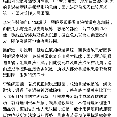
貓眼可能是鼻過敏所導致，Linda才驚覺，原來自己從小到大
的鼻過敏症狀是熊貓眼的元凶，因此決定前來宏仁診所求
診，期望改善惱人黑眼圈。
李宏信醫師向Linda說明，黑眼圈跟眼週血液循環息息相關，
而眼周肌膚是全身皮膚最薄且敏感的部位，若血液循環不
佳、微絲血管滲漏或色素沉澱，瘀血色素就會明顯透出薄
皮，即使沒熬夜也會有黑眼圈。
醫師進一步說明，眼週血液須經過鼻腔，而鼻過敏患者因鼻
神經過度發達，鼻黏膜常處於充血腫大狀態，因此壓迫到眼
週血管，阻礙血液回流，因此使充血及血液滯留在眼周，進
而造成浮腫與血液色素沉澱，所以大部分鼻過敏患者都會有
黑眼圈、眼週暗沉症狀。
李醫師建議，若想真正擺脫黑眼圈，根治鼻過敏是唯一解決
辦法，透過「鼻過敏神經截除術」，將鼻腔內黏膜中比正常
人還多且發達的神經截除，從根本去斬斷造成鼻過敏的源
頭，就能達到根本治療，讓鼻過敏痊癒，不僅能還原理想生
活品質，更能告別惱人黑眼圈，這是一般使用鼻噴劑或服藥
緩解症狀所無法達成的優勢，且患者若長期使用抗過敏藥物