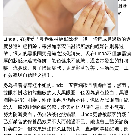
眼圈
的
Linda，在接受「鼻過敏神經截除術」後，將造成鼻過敏的過
度發達神經切除，果然如李宏信醫師所說的輕鬆告別鼻過
敏，惱人的黑眼圈更是隨之淡化消失。現在Linda不僅無需濃
厚的妝感來遮掩修飾，氣色健康不疲憊，過去常發生的打噴
嚏、流鼻涕、鼻子搔癢症狀，更是顯著改善，生活品質、工
作效率與自信隨之提升。
身為保養品專櫃小姐的Linda，五官細緻且肌膚白皙，然而，
雙眼卻掛著如熊貓般的大大黑眼圈，也因為膚色較白，黑眼
圈顯得特別明顯，即便妝再厚仍蓋不住，也因為黑眼圈而總
給人一股沒睡飽的疲勞感，愛美的她即便作息正常不熬夜、
努力防曬美白，仍無法淡化熊貓眼，Linda更曾被顧客質疑自
己所銷售的保養品效果不大而難過不已。她也曾上醫美診所
打美白針，但效果無法持久且費用高。直到同事提醒她，熊