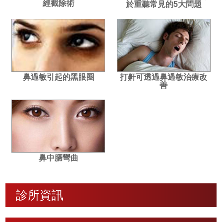
經截除術
於重聽常見的5大問題
鼻過敏引起的黑眼圈
打鼾可透過鼻過敏治療改
善
鼻中膈彎曲
診所資訊