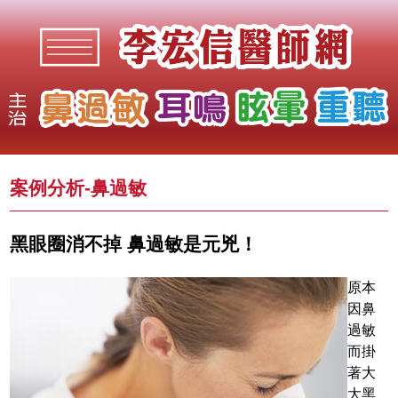
案例分析-
鼻過敏
黑眼圈消不掉 鼻過敏是元兇！
原本
因鼻
過敏
而掛
著大
大黑